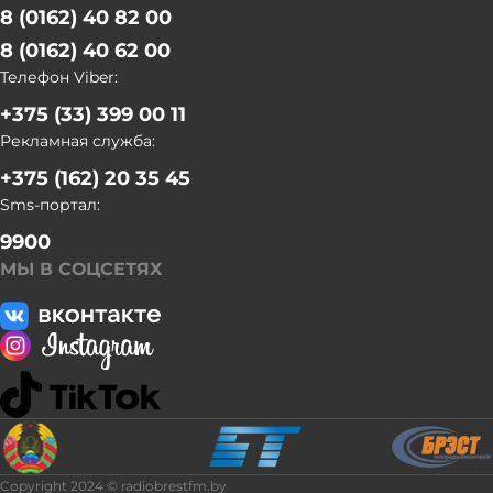
8 (0162) 40 82 00
условиями для национальных и иностранных
предпринимателей сроком на 50 лет. Текущая территория
8 (0162) 40 62 00
составляет 320 гектаров.
Телефон Viber:
+375 (33) 399 00 11
Рекламная служба:
+375 (162) 20 35 45
Sms-портал:
9900
МЫ В СОЦСЕТЯХ
Copyright 2024 © radiobrestfm.by