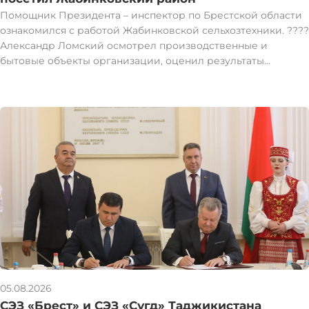
Помощник Президента – инспектор по Брестской области
ознакомился с работой Жабинковской сельхозтехники. ????
Александр Ломский осмотрел производственные и
бытовые объекты организации, оценил результаты
проведенной модернизации и реконструкции помещений.
Перед организацией стоят новые задачи — необходимо
развивать дополнительные направления деятельности,
искать перспективные ниши, которые позволят увеличить
объемы производства и повысить экономическую
эффективность предприятия. #1регион
05.08.2026
СЭЗ «Брест» и СЭЗ «Сугд» Таджикистана