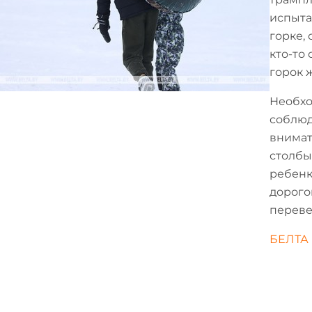
испыта
горке, 
кто-то
горок 
Необхо
соблюд
внимат
столбы
ребенк
дорого
переве
БЕЛТА