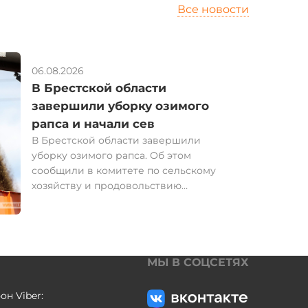
Все новости
06.08.2026
В Брестской области
завершили уборку озимого
рапса и начали сев
В Брестской области завершили
уборку озимого рапса. Об этом
сообщили в комитете по сельскому
хозяйству и продовольствию
Брестского облисполкома. Хозяйства
юго-западного региона собрали 237,2
тыс. т рапса. Его урожайность
составила 32,6 ц/га. К результату
прошлого года сельхозпредприятия
МЫ В СОЦСЕТЯХ
области получили прибавку 72 тыс. т и
6,5 ц/га. "Вспаханы под сев озимого
он Viber:
рапса 70% площадей, подготовлено к