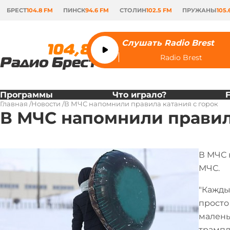
БРЕСТ
104.8 FM
ПИНСК
94.6 FM
СТОЛИН
102.5 FM
ПРУЖАНЫ
105.
Слушать Radio Brest
Radio Brest
Программы
Что играло?
Главная
Новости
В МЧС напомнили правила катания с горок
В МЧС напомнили правил
В МЧС 
МЧС.
"Кажды
просто
малень
трампл