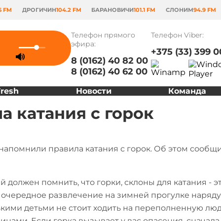
6 FM
ДРОГИЧИН
104.2 FM
БАРАНОВИЧИ
101.1 FM
СЛОНИМ
94.9 FM
Телефон прямого
Телефон Viber:
эфира:
+375 (33) 399 0
8 (0162) 40 82 00
8 (0162) 40 62 00
Fresh
Новости
Команда
а катания с горок
напомнили правила катания с горок. Об этом сооб
й должен помнить, что горки, склоны для катания - 
 очередное развлечение на зимней прогулке наряду 
кими детьми не стоит ходить на переполненную люд
инами. Если горка вызывает у вас опасения, сначала 