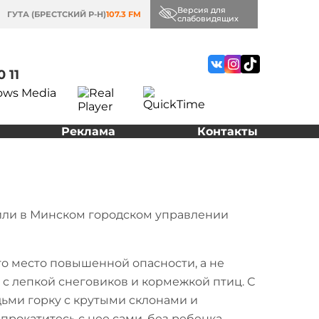
Версия для
ГУТА (БРЕСТСКИЙ Р-Н)
107.3 FM
слабовидящих
0 11
Реклама
Контакты
щили в Минском городском управлении
это место повышенной опасности, а не
с лепкой снеговиков и кормежкой птиц. С
ьми горку с крутыми склонами и
прокатитесь с нее сами, без ребенка,