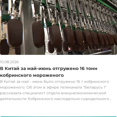
10.08.2026
В Китай за май-июнь отгружено 16 тонн
кобринского мороженого
В Китай за май - июнь было отгружено 16 т кобринского
мороженого. Об этом в эфире телеканала "Беларусь 1"
рассказала специалист отдела внешнеэкономической
деятельности Кобринского маслодельно-сыродельного
завода Елена Олиярник. Елена Олиярник отметила, что
китайцам полюбилось белорусское натуральное
сливочное мороженое. "Они любят экзотические вкусы, но