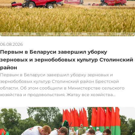
06.08.2026
Первым в Беларуси завершил уборку
зерновых и зернобобовых культур Столинский
район
Первым в Беларуси завершил уборку зерновых и
зернобобовых культур Столинский район Брестской
области. Об этом сообщили в Министерстве сельского
хозяйства и продовольствия. Жатву все хозяйства
Столинского района завершили вечером 5 августа.
"Валовой сбор зерна в общий каравай составил 120 тыс. т
при урожайности 53,7 ц/га. К 2025 году прибавили 9,4 тыс. т
и 1,4 ц/га", - рассказали в Минсельхозпроде. Следом за
Столинским районом жатву завершили в Жабинковском
районе. Пользуясь благоприятной погодой, последние