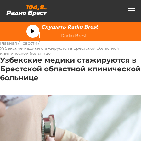
Слушать Radio Brest
Radio Brest
Главная
Новости
Узбекские медики стажируются в Брестской областной
клинической больнице
Узбекские медики стажируются в
Брестской областной клинической
больнице