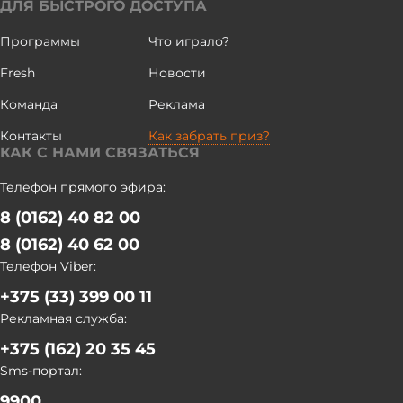
ДЛЯ БЫСТРОГО ДОСТУПА
стараемся соединить историческую, культурную нить с
Республикой Беларусь", - отметила руководитель штаба
Программы
Что играло?
Ростовского регионального патриотического движения
Fresh
Новости
"Дороги славы - наша история" Ася Компаниец. Участники
автопробега почтили память защитников Отечества
Команда
Реклама
минутой молчания. Затем им провели экскурсию по
Контакты
Как забрать приз?
мемориальному комплексу. БЕЛТА
КАК С НАМИ СВЯЗАТЬСЯ
Телефон прямого эфира:
8 (0162) 40 82 00
8 (0162) 40 62 00
Телефон Viber:
+375 (33) 399 00 11
Рекламная служба:
+375 (162) 20 35 45
Sms-портал:
9900