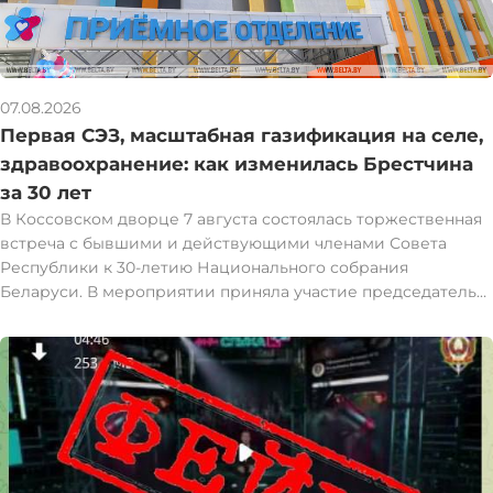
07.08.2026
Первая СЭЗ, масштабная газификация на селе,
здравоохранение: как изменилась Брестчина
за 30 лет
В Коссовском дворце 7 августа состоялась торжественная
встреча с бывшими и действующими членами Совета
Республики к 30-летию Национального собрания
Беларуси. В мероприятии приняла участие председатель
Совета Республики Наталья Кочанова. Наталья Кочанова
встретилась с представителями Брестской области,
которые в разные годы были избраны и работали в Совете
Республики. За восемь созывов с 1997 года интересы
Брестчины представляли 59 человек: 36 мужчин и 23
женщины. При их участии за это время в юго-западном
регионе запущена первая в стране свободная
экономическая зона "Брест", созданы условия для развития