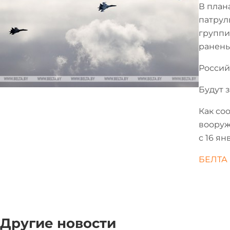
В план
патрул
группи
ранены
Россий
Будут 
Как со
вооруж
с 16 ян
БЕЛТА
Другие новости