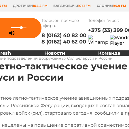
6 FM
ДРОГИЧИН
104.2 FM
БАРАНОВИЧИ
101.1 FM
СЛОНИМ
94.9 FM
Телефон прямого
Телефон Viber:
эфира:
+375 (33) 399 0
8 (0162) 40 82 00
8 (0162) 40 62 00
Fresh
Новости
Команда
ение подразделений Вооруженных Сил Беларуси и России
летно-тактическое учени
си и России
тное летно-тактическое учение авиационных подра
сь и Российской Федерации, входящих в состав ави
ровки войск (сил), стартовало сегодня, сообщили в
 нацелены на повышение оперативной совместимос