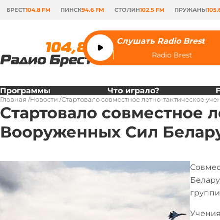
БРЕСТ
104.8 FM
ПИНСК
94.6 FM
СТОЛИН
102.5 FM
ПРУЖАНЫ
105.
Слушать Radio Brest
Radio Brest
Программы
Что играло?
Главная
Новости
Стартовало совместное летно-тактическое уч
Стартовало совместное 
Вооруженных Сил Белару
Совмес
Белару
группи
Учения