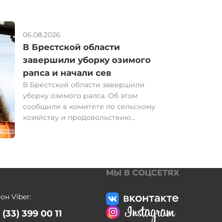
06.08.2026
В Брестской области
завершили уборку озимого
рапса и начали сев
В Брестской области завершили
уборку озимого рапса. Об этом
сообщили в комитете по сельскому
хозяйству и продовольствию
Брестского облисполкома. Хозяйства
юго-западного региона собрали 237,2
тыс. т рапса. Его урожайность
составила 32,6 ц/га. К результату
прошлого года сельхозпредприятия
МЫ В СОЦСЕТЯХ
области получили прибавку 72 тыс. т и
6,5 ц/га. "Вспаханы под сев озимого
он Viber:
рапса 70% площадей, подготовлено к
 (33) 399 00 11
севу 40%. Отдельные хозяйства области