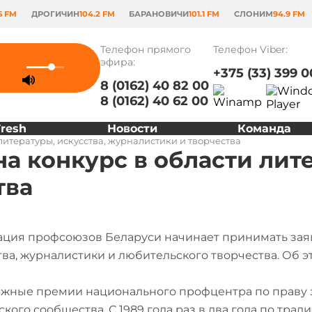
6 FM
ДРОГИЧИН
104.2 FM
БАРАНОВИЧИ
101.1 FM
СЛОНИМ
94.9 FM
Телефон прямого
Телефон Viber:
эфира:
+375 (33) 399 0
8 (0162) 40 82 00
8 (0162) 40 62 00
Fresh
Новости
Команда
литературы, искусства, журналистики и творчества
а конкурс в области лите
тва
ция профсоюзов Беларуси начинает принимать заявк
тва, журналистики и любительского творчества. Об 
жные премии национального профцентра по праву з
ского сообщества. С 1989 года раз в два года по тра