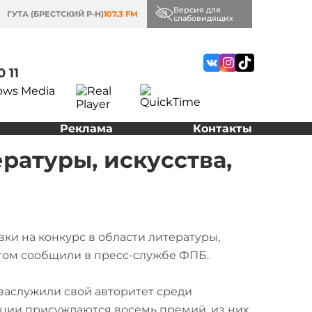
Версия для
ГУТА (БРЕСТСКИЙ Р-Н)
107.3 FM
слабовидящих
0 11
Реклама
Контакты
ратуры, искусства,
и на конкурс в области литературы,
этом сообщили в пресс-службе ФПБ.
аслужили свой авторитет среди
диции присуждаются восемь премий, из них