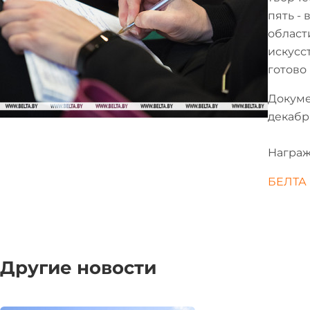
пять -
област
искусс
готово
Докуме
декабр
Награж
БЕЛТА
Другие новости