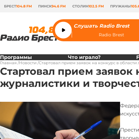
БРЕСТ
104.8 FM
ПИНСК
94.6 FM
СТОЛИН
102.5 FM
ПРУЖАНЫ
105.
Слушать Radio Brest
Radio Brest
Программы
Что играло?
Главная
Новости
Стартовал прием заявок на конкурс в области 
Стартовал прием заявок н
журналистики и творчес
Федера
искусс
Прести
творче