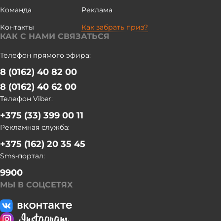
автопробега почтили память защитников Отечества
Команда
Реклама
минутой молчания. Затем им провели экскурсию по
Контакты
Как забрать приз?
мемориальному комплексу. БЕЛТА
КАК С НАМИ СВЯЗАТЬСЯ
Телефон прямого эфира:
8 (0162) 40 82 00
8 (0162) 40 62 00
Телефон Viber:
+375 (33) 399 00 11
Рекламная служба:
+375 (162) 20 35 45
Sms-портал:
9900
МЫ В СОЦСЕТЯХ