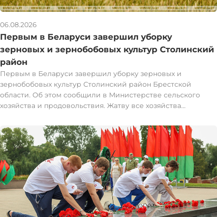
06.08.2026
Первым в Беларуси завершил уборку
зерновых и зернобобовых культур Столинский
район
Первым в Беларуси завершил уборку зерновых и
зернобобовых культур Столинский район Брестской
области. Об этом сообщили в Министерстве сельского
хозяйства и продовольствия. Жатву все хозяйства
Столинского района завершили вечером 5 августа.
"Валовой сбор зерна в общий каравай составил 120 тыс. т
при урожайности 53,7 ц/га. К 2025 году прибавили 9,4 тыс. т
и 1,4 ц/га", - рассказали в Минсельхозпроде. Следом за
Столинским районом жатву завершили в Жабинковском
районе. Пользуясь благоприятной погодой, последние
колосья аграрии убрали 5 августа к 23.30. Вес каравая - 44,1
тыс. т. Среднюю урожайность в районе в этом году
получили 36,7 ц/га. В целом в Брестской области
намолотили 1,2 млн т зерна без учета рапса. В среднем с