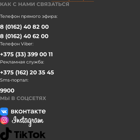
КАК С НАМИ СВЯЗАТЬСЯ
Каменецкого и Ивановского (97%), Брестского (94%),
Пружанского (92%) и Дрогичинского (91%) районов. По 100
Телефон прямого эфира:
тыс. т намолотили аграрии Пружанского, Столинского и
8 (0162) 40 82 00
Барановичского районов", - рассказали в комитете по
сельскому хозяйству и продовольствию Брестского
8 (0162) 40 62 00
облисполкома. На Брестчине уборку зерновых и
Телефон Viber:
зернобобовых культур уже завершили 69 хозяйств.
+375 (33) 399 00 11
Рекламная служба:
+375 (162) 20 35 45
Sms-портал:
9900
МЫ В СОЦСЕТЯХ