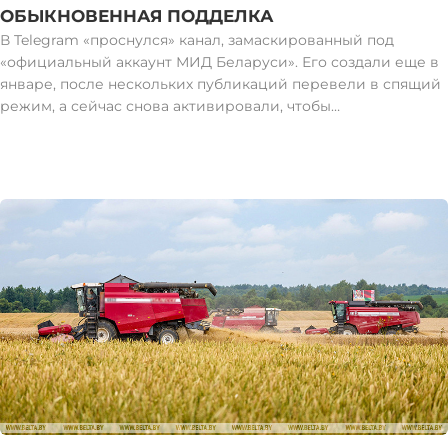
ОБЫКНОВЕННАЯ ПОДДЕЛКА
В Telegram «проснулся» канал, замаскированный под
«официальный аккаунт МИД Беларуси». Его создали еще в
январе, после нескольких публикаций перевели в спящий
режим, а сейчас снова активировали, чтобы
прорекламировать еще одну подделку – фейковый канал
«КГБ Беларуси». Этот ресурс имеет бот обратной связи,
который при обращении выманивает личные данные
граждан. Будьте осторожны, не попадитесь на уловки
аферистов и иностранных спецслужб! Официальный канал
МИД Беларуси - t.me/BelarusMFA Официальный канал КГБ
Беларуси - t.me/KGB_BY_channel Связаться можно через
чат-бот: @KGB_BY_bot