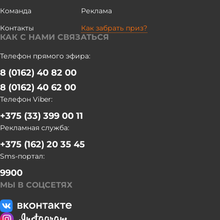
состоится в 2027 году. Ими станут 10 литераторов (по пять
Команда
Реклама
от каждой страны). Авторы победивших работ получат
Контакты
Как забрать приз?
дипломы, их произведения будут опубликованы в
КАК С НАМИ СВЯЗАТЬСЯ
литературном альманахе "Мост дружбы". БЕЛТА
Телефон прямого эфира:
8 (0162) 40 82 00
8 (0162) 40 62 00
Телефон Viber:
+375 (33) 399 00 11
Рекламная служба:
+375 (162) 20 35 45
Sms-портал:
9900
МЫ В СОЦСЕТЯХ