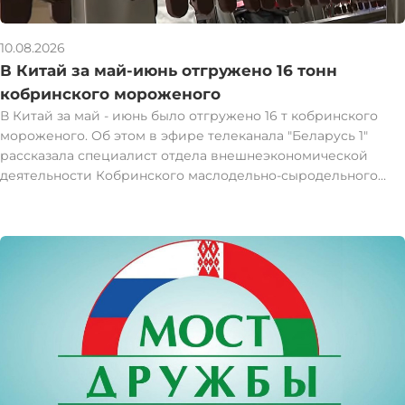
10.08.2026
В Китай за май-июнь отгружено 16 тонн
кобринского мороженого
В Китай за май - июнь было отгружено 16 т кобринского
мороженого. Об этом в эфире телеканала "Беларусь 1"
рассказала специалист отдела внешнеэкономической
деятельности Кобринского маслодельно-сыродельного
завода Елена Олиярник. Елена Олиярник отметила, что
китайцам полюбилось белорусское натуральное
сливочное мороженое. "Они любят экзотические вкусы, но
тем не менее наше мороженое, натуральное сливочное, им
очень полюбилось. Понравились натуральные
наполнители, такие как смородина и клюква. Очень
популярно наше зефирное мороженое. За май и июнь
этого года мы отгрузили в Китай 16 т мороженого", -
рассказала она. Всего на заводе выпускают более 50 видов
мороженого. Производители готовы подстраиваться под
вкусовые предпочтения зарубежных заказчиков. Начальник