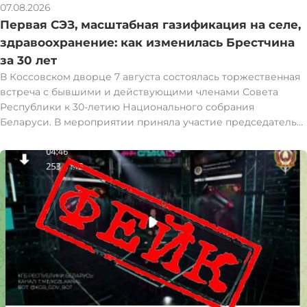
07.08.2026
Первая СЭЗ, масштабная газификация на селе,
здравоохранение: как изменилась Брестчина
за 30 лет
В Коссовском дворце 7 августа состоялась торжественная
встреча с бывшими и действующими членами Совета
Республики к 30-летию Национального собрания
Беларуси. В мероприятии приняла участие председатель
Совета Республики Наталья Кочанова. Наталья Кочанова
встретилась с представителями Брестской области,
которые в разные годы были избраны и работали в Совете
Республики. За восемь созывов с 1997 года интересы
Брестчины представляли 59 человек: 36 мужчин и 23
женщины. При их участии за это время в юго-западном
регионе запущена первая в стране свободная
экономическая зона "Брест", созданы условия для развития
ведущих брендов пищевой индустрии, проведена
масштабная газификация в сельской местности и
реконструкция ключевых учреждений здравоохранения.
"Мы подумали, что правильно будет вспомнить всех, кто