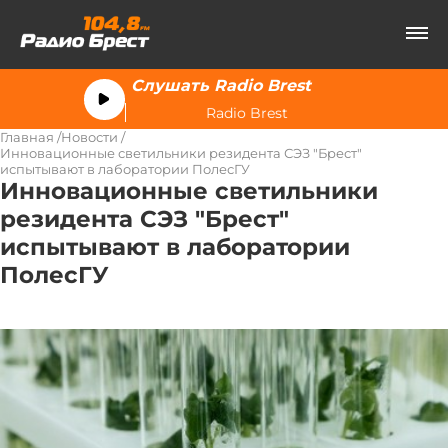
Слушать Radio Brest
Radio Brest
Главная
Новости
Инновационные светильники резидента СЭЗ "Брест"
испытывают в лаборатории ПолесГУ
Инновационные светильники
резидента СЭЗ "Брест"
испытывают в лаборатории
ПолесГУ