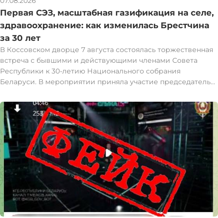
07.08.2026
Первая СЭЗ, масштабная газификация на селе,
здравоохранение: как изменилась Брестчина
за 30 лет
В Коссовском дворце 7 августа состоялась торжественная
встреча с бывшими и действующими членами Совета
Республики к 30-летию Национального собрания
Беларуси. В мероприятии приняла участие председатель
Совета Республики Наталья Кочанова. Наталья Кочанова
встретилась с представителями Брестской области,
которые в разные годы были избраны и работали в Совете
Республики. За восемь созывов с 1997 года интересы
Брестчины представляли 59 человек: 36 мужчин и 23
женщины. При их участии за это время в юго-западном
регионе запущена первая в стране свободная
экономическая зона "Брест", созданы условия для развития
ведущих брендов пищевой индустрии, проведена
масштабная газификация в сельской местности и
реконструкция ключевых учреждений здравоохранения.
"Мы подумали, что правильно будет вспомнить всех, кто