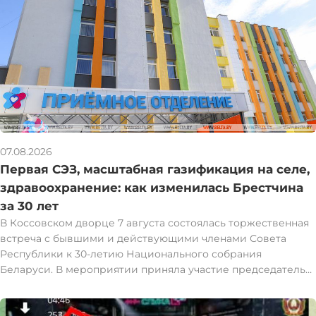
07.08.2026
Первая СЭЗ, масштабная газификация на селе,
здравоохранение: как изменилась Брестчина
за 30 лет
В Коссовском дворце 7 августа состоялась торжественная
встреча с бывшими и действующими членами Совета
Республики к 30-летию Национального собрания
Беларуси. В мероприятии приняла участие председатель
Совета Республики Наталья Кочанова. Наталья Кочанова
встретилась с представителями Брестской области,
которые в разные годы были избраны и работали в Совете