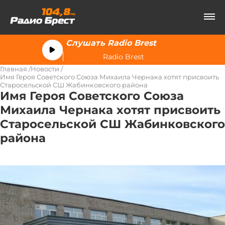
Слушать Radio Brest
Radio Brest
Главная
Новости
Имя Героя Советского Союза Михаила Чернака хотят присвоить
Старосельской СШ Жабинковского района
Имя Героя Советского Союза
Михаила Чернака хотят присвоить
Старосельской СШ Жабинковского
района