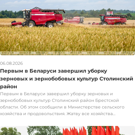
06.08.2026
Первым в Беларуси завершил уборку
зерновых и зернобобовых культур Столинский
район
Первым в Беларуси завершил уборку зерновых и
зернобобовых культур Столинский район Брестской
области. Об этом сообщили в Министерстве сельского
хозяйства и продовольствия. Жатву все хозяйства
Столинского района завершили вечером 5 августа.
"Валовой сбор зерна в общий каравай составил 120 тыс. т
при урожайности 53,7 ц/га. К 2025 году прибавили 9,4 тыс. т