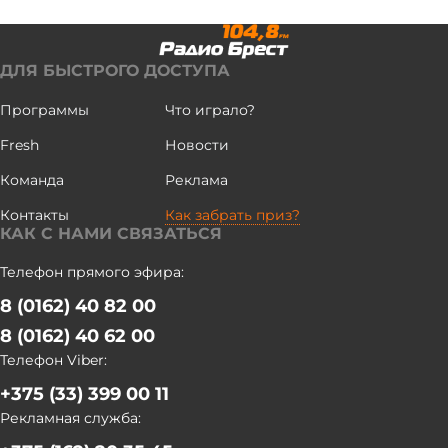
Великой Отечественной войны. "В этом году 85-летие
начала Великой Отечественной войны, и мы, естественно,
не могли не посетить Брест, тем более мы максимально
ДЛЯ БЫСТРОГО ДОСТУПА
стараемся соединить историческую, культурную нить с
Республикой Беларусь", - отметила руководитель штаба
Программы
Что играло?
Ростовского регионального патриотического движения
Fresh
Новости
"Дороги славы - наша история" Ася Компаниец. Участники
автопробега почтили память защитников Отечества
Команда
Реклама
минутой молчания. Затем им провели экскурсию по
Контакты
Как забрать приз?
мемориальному комплексу. БЕЛТА
КАК С НАМИ СВЯЗАТЬСЯ
Телефон прямого эфира:
8 (0162) 40 82 00
8 (0162) 40 62 00
Телефон Viber:
+375 (33) 399 00 11
Рекламная служба: