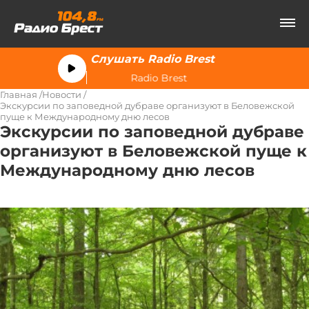
Слушать Radio Brest
Radio Brest
Главная
Новости
Экскурсии по заповедной дубраве организуют в Беловежской
пуще к Международному дню лесов
Экскурсии по заповедной дубраве
организуют в Беловежской пуще к
Международному дню лесов