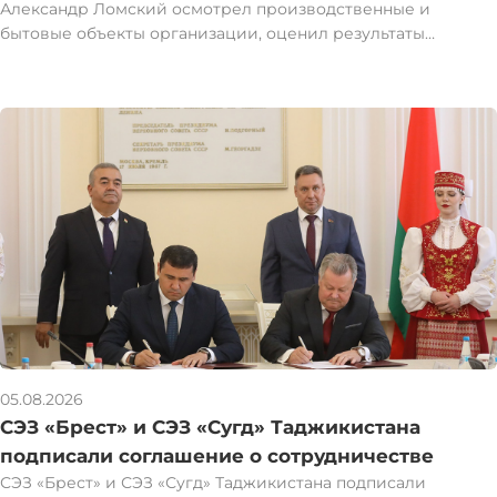
Александр Ломский осмотрел производственные и
бытовые объекты организации, оценил результаты
проведенной модернизации и реконструкции помещений.
Перед организацией стоят новые задачи — необходимо
развивать дополнительные направления деятельности,
искать перспективные ниши, которые позволят увеличить
объемы производства и повысить экономическую
эффективность предприятия. #1регион
05.08.2026
СЭЗ «Брест» и СЭЗ «Сугд» Таджикистана
подписали соглашение о сотрудничестве
СЭЗ «Брест» и СЭЗ «Сугд» Таджикистана подписали