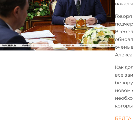
началь
Говоря
подчер
Всебел
обновл
очень 
Алекса
Как до
все за
белору
новом 
необхо
которы
БЕЛТА