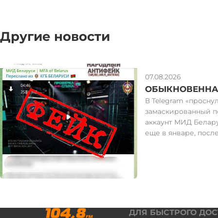
Другие новости
07.08.2026
ОБЫКНОВЕННА
В Telegram «проснул
замаскированный п
аккаунт МИД Белару
еще в январе, посл
публикаций переве
режим, а сейчас сн
чтобы прорекламир
подделку – фейковы
Беларуси». Этот ре
обратной связи, ко
обращении вымани
ДЛЯ БЫСТРОГО ДО