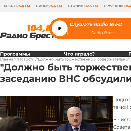
БРЕСТ
104.8 FM
ПИНСК
94.6 FM
СТОЛИН
102.5 FM
ПРУЖАНЫ
105.
Слушать Radio Brest
Radio Brest
Программы
Что играло?
Главная
Новости
"Должно быть торжественно и содержательно".
"Должно быть торжествен
заседанию ВНС обсудили
Подгот
темой 
В числ
Совета