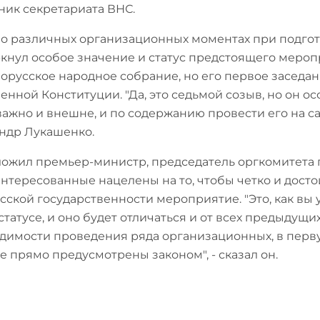
ник секретариата ВНС.
 о различных организационных моментах при подгот
кнул особое значение и статус предстоящего меропри
орусское народное собрание, но его первое заседан
енной Конституции. "Да, это седьмой созыв, но он о
важно и внешне, и по содержанию провести его на с
ндр Лукашенко.
ложил премьер-министр, председатель оргкомитета п
интересованные нацелены на то, чтобы четко и дост
сской государственности мероприятие. "Это, как вы 
статусе, и оно будет отличаться и от всех предыдущи
димости проведения ряда организационных, в перв
е прямо предусмотрены законом", - сказал он.