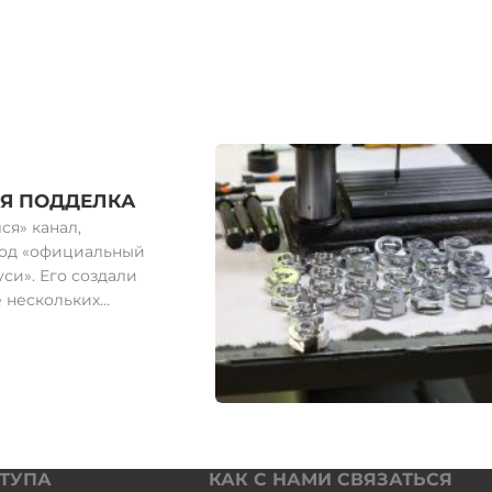
Я ПОДДЕЛКА
ся» канал,
од «официальный
си». Его создали
е нескольких
ли в спящий
ова активировали,
овать еще одну
й канал «КГБ
сурс имеет бот
торый при
вает личные
СТУПА
КАК С НАМИ СВЯЗАТЬСЯ