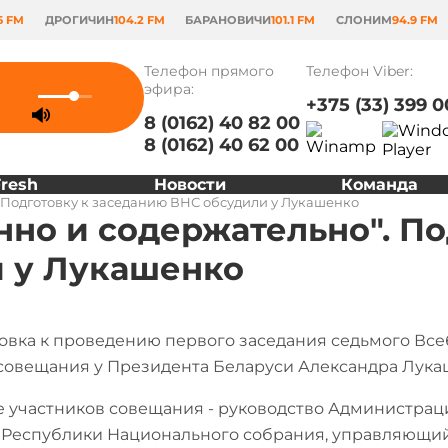
6 FM
ДРОГИЧИН
104.2 FM
БАРАНОВИЧИ
101.1 FM
СЛОНИМ
94.9 FM
Телефон прямого
Телефон Viber:
эфира:
+375 (33) 399 0
8 (0162) 40 82 00
8 (0162) 40 62 00
Fresh
Новости
Команда
 Подготовку к заседанию ВНС обсудили у Лукашенко
но и содержательно". По
 у Лукашенко
овка к проведению первого заседания седьмого Все
совещания у Президента Беларуси Александра Лука
е участников совещания - руководство Администрац
 Республики Национального собрания, управляющий