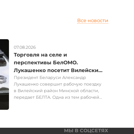
Все новости
07.08.2026
Торговля на селе и
перспективы БелОМО.
Лукашенко посетит Вилейский
Президент Беларуси Александр
район
Лукашенко совершит рабочую поездку
в Вилейский район Минской области,
передает БЕЛТА. Одна из тем рабочей
поездки Президента - развитие
холдинга "БелОМО". В Вилейке глава
государства посетит ОАО "Зенит-
БелОМО". На предприятии
изготавливают оптическую продукцию
МЫ В СОЦСЕТЯХ