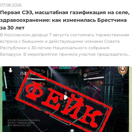
07.08.2026
Первая СЭЗ, масштабная газификация на селе,
здравоохранение: как изменилась Брестчина
за 30 лет
В Коссовском дворце 7 августа состоялась торжественная
встреча с бывшими и действующими членами Совета
Республики к 30-летию Национального собрания
Беларуси. В мероприятии приняла участие председатель
Совета Республики Наталья Кочанова. Наталья Кочанова
встретилась с представителями Брестской области,
которые в разные годы были избраны и работали в Совете
Республики. За восемь созывов с 1997 года интересы
Брестчины представляли 59 человек: 36 мужчин и 23
женщины. При их участии за это время в юго-западном
регионе запущена первая в стране свободная
экономическая зона "Брест", созданы условия для развития
ведущих брендов пищевой индустрии, проведена
масштабная газификация в сельской местности и
реконструкция ключевых учреждений здравоохранения.
"Мы подумали, что правильно будет вспомнить всех, кто