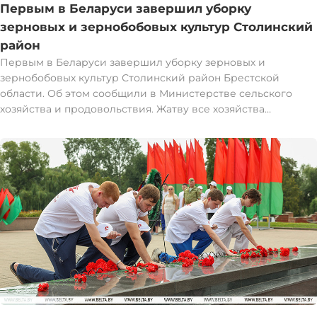
Первым в Беларуси завершил уборку
зерновых и зернобобовых культур Столинский
район
Первым в Беларуси завершил уборку зерновых и
зернобобовых культур Столинский район Брестской
области. Об этом сообщили в Министерстве сельского
хозяйства и продовольствия. Жатву все хозяйства
Столинского района завершили вечером 5 августа.
"Валовой сбор зерна в общий каравай составил 120 тыс. т
при урожайности 53,7 ц/га. К 2025 году прибавили 9,4 тыс. т
и 1,4 ц/га", - рассказали в Минсельхозпроде. Следом за
Столинским районом жатву завершили в Жабинковском
районе. Пользуясь благоприятной погодой, последние
колосья аграрии убрали 5 августа к 23.30. Вес каравая - 44,1
тыс. т. Среднюю урожайность в районе в этом году
получили 36,7 ц/га. В целом в Брестской области
намолотили 1,2 млн т зерна без учета рапса. В среднем с
одного круга получают 40,6 центнера. В регионе осталось
убрать 15% площадей. "Близятся к завершению хозяйства
Каменецкого и Ивановского (97%), Брестского (94%),