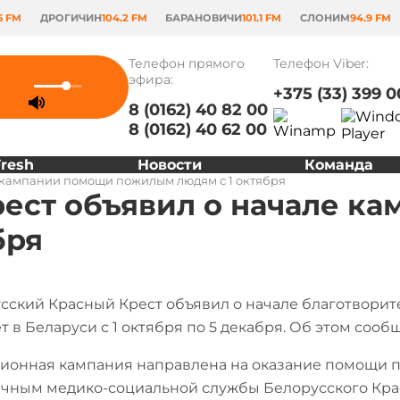
6 FM
ДРОГИЧИН
104.2 FM
БАРАНОВИЧИ
101.1 FM
СЛОНИМ
94.9 FM
Телефон прямого
Телефон Viber:
эфира:
+375 (33) 399 0
8 (0162) 40 82 00
8 (0162) 40 62 00
Fresh
Новости
Команда
 кампании помощи пожилым людям с 1 октября
ест объявил о начале к
бря
сский Красный Крест объявил о начале благотворит
т в Беларуси с 1 октября по 5 декабря. Об этом сооб
ионная кампания направлена на оказание помощи 
чным медико-социальной службы Белорусского Красн