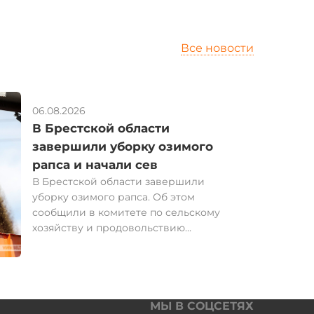
Все новости
06.08.2026
В Брестской области
завершили уборку озимого
рапса и начали сев
В Брестской области завершили
уборку озимого рапса. Об этом
сообщили в комитете по сельскому
хозяйству и продовольствию
Брестского облисполкома. Хозяйства
юго-западного региона собрали 237,2
тыс. т рапса. Его урожайность
составила 32,6 ц/га. К результату
прошлого года сельхозпредприятия
МЫ В СОЦСЕТЯХ