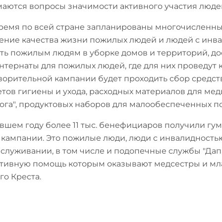
аются вопросы значимости активного участия людей 
время по всей стране запланированы многочисленн
ние качества жизни пожилых людей и людей с инва
ть пожилым людям в уборке домов и территорий, дос
нтернаты для пожилых людей, где для них проведут к
ворительной кампании будет проходить сбор средс
тов гигиены и ухода, расходных материалов для ме
ога", продуктовых наборов для малообеспеченных п
вшем году более 11 тыс. бенефициаров получили гу
 кампании. Это пожилые люди, люди с инвалидность
служивании, в том числе и подопечные службы "Дап
тивную помощь которым оказывают медсестры и мл
го Креста.