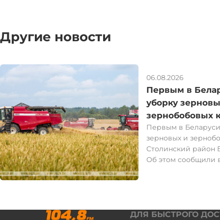
Другие новости
06.08.2026
Первым в Бела
уборку зерновы
зернобобовых к
Первым в Беларуси
Столинский ра
зерновых и зернобо
Столинский район Б
Об этом сообщили 
сельского хозяйств
Жатву все хозяйств
района завершили в
"Валовой сбор зерн
составил 120 тыс. т
ДЛЯ БЫСТРОГО ДО