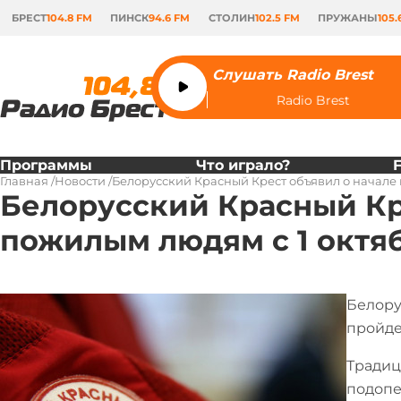
БРЕСТ
104.8 FM
ПИНСК
94.6 FM
СТОЛИН
102.5 FM
ПРУЖАНЫ
105.
Слушать Radio Brest
Radio Brest
Программы
Что играло?
Главная
Новости
Белорусский Красный Крест объявил о начале
Белорусский Красный Кр
пожилым людям с 1 октя
Белору
пройде
Традиц
подопе