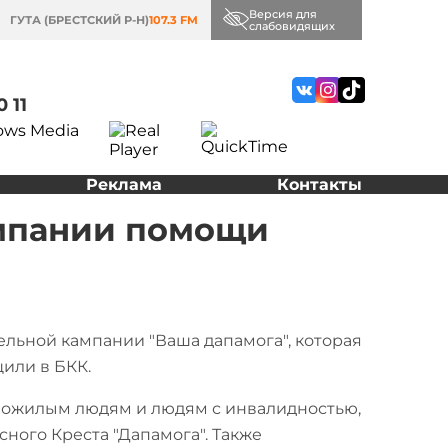
Версия для
ГУТА (БРЕСТСКИЙ Р-Н)
107.3 FM
слабовидящих
0 11
Реклама
Контакты
ампании помощи
ельной кампании "Ваша дапамога", которая
щили в БКК.
пожилым людям и людям с инвалидностью,
ого Креста "Дапамога". Также