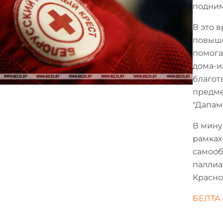
подним
В это 
повыше
помога
дома-и
благот
предме
"Дапам
В мину
рамках
самооб
паллиа
Красно
БЕЛТА