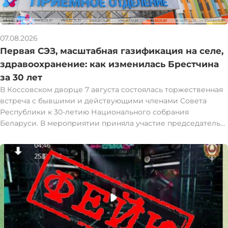
07.08.2026
Первая СЭЗ, масштабная газификация на селе,
здравоохранение: как изменилась Брестчина
за 30 лет
В Коссовском дворце 7 августа состоялась торжественная
встреча с бывшими и действующими членами Совета
Республики к 30-летию Национального собрания
Беларуси. В мероприятии приняла участие председатель
Совета Республики Наталья Кочанова. Наталья Кочанова
встретилась с представителями Брестской области,
которые в разные годы были избраны и работали в Совете
Республики. За восемь созывов с 1997 года интересы
Брестчины представляли 59 человек: 36 мужчин и 23
женщины. При их участии за это время в юго-западном
регионе запущена первая в стране свободная
экономическая зона "Брест", созданы условия для развития
ведущих брендов пищевой индустрии, проведена